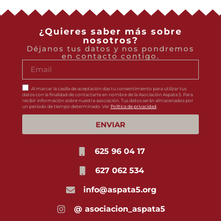
¿Quieres saber más sobre
nosotros?
Déjanos tus datos y nos pondremos
en contacto contigo.
Al marcar la casilla de aceptación das tu consentimiento para utilizar tus
datos con la finalidad de contactarte en nombre de la Asociación Aspata 5. Para
recibir información sobre nuestra asociación. Tus datos serán almacenados por
un periodo de tiempo determinado. Ver
Política de privacidad
.
ENVIAR
625 96 04 17
627 062 534
info@aspata5.org
@ asociacion_aspata5